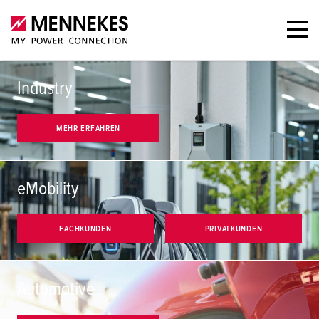
Industry
MEHR ERFAHREN
eMobility
FACHKUNDEN
PRIVATKUNDEN
Automotive