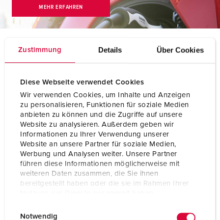
MEHR ERFAHREN
Details
Über Cookies
Zustimmung
Aktuelle Meldungen
Diese Webseite verwendet Cookies
NEWS
03.08.2026
Wir verwenden Cookies, um Inhalte und Anzeigen
Ausbildung in elektrisierenden Berufen
zu personalisieren, Funktionen für soziale Medien
anbieten zu können und die Zugriffe auf unsere
19 neue Azubis für MENNEKES
Website zu analysieren. Außerdem geben wir
MEHR ERFAHREN
Informationen zu Ihrer Verwendung unserer
Website an unsere Partner für soziale Medien,
NEWS
19.06.2026
Werbung und Analysen weiter. Unsere Partner
führen diese Informationen möglicherweise mit
Ladeinfrastruktur zukunftsfähig betreiben: MENNEKES
weiteren Daten zusammen, die Sie ihnen
zeigt konkrete Anwendungen auf der Power2Drive
bereitgestellt haben oder die sie im Rahmen Ihrer
Skalierbare Lösungen und umfassende Services für
Nutzung der Dienste gesammelt haben.
Unternehmen und Mehrparteienhäuser
E
Datenschutzerklärung
Impressum
MEHR ERFAHREN
Notwendig