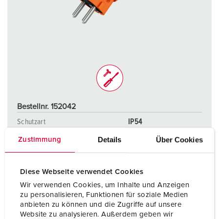
Bestellnr. 152042
Schutzart
IP54
Details
Über Cookies
Zustimmung
Ampere
16 A
Pole
2 p+PE
Diese Webseite verwendet Cookies
Volt
230 V
Wir verwenden Cookies, um Inhalte und Anzeigen
zu personalisieren, Funktionen für soziale Medien
Anschlusstechnik
Schraubkontakt
anbieten zu können und die Zugriffe auf unsere
Website zu analysieren. Außerdem geben wir