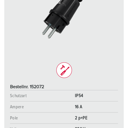
Bestellnr. 152072
Schutzart
IP54
Ampere
16 A
Pole
2 p+PE