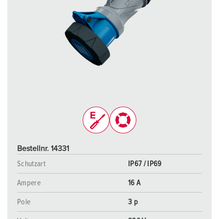
Bestellnr. 14331
Schutzart
IP67 / IP69
Ampere
16 A
Pole
3 p