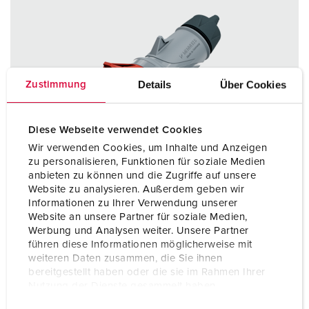
Details
Über Cookies
Zustimmung
Diese Webseite verwendet Cookies
Wir verwenden Cookies, um Inhalte und Anzeigen
zu personalisieren, Funktionen für soziale Medien
anbieten zu können und die Zugriffe auf unsere
Website zu analysieren. Außerdem geben wir
Informationen zu Ihrer Verwendung unserer
Website an unsere Partner für soziale Medien,
Werbung und Analysen weiter. Unsere Partner
führen diese Informationen möglicherweise mit
weiteren Daten zusammen, die Sie ihnen
Bestellnr. 14343
bereitgestellt haben oder die sie im Rahmen Ihrer
Schutzart
IP67 / IP69
Nutzung der Dienste gesammelt haben.
E
Datenschutzerklärung
Impressum