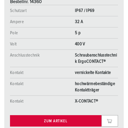
Bestellnr. 14360
Schutzart
IP67 / IP69
Ampere
32 A
Pole
5 p
Volt
400 V
Anschlusstechnik
Schraubanschlusstechni
k ErgoCONTACT®
Kontakt
vernickelte Kontakte
Kontakt
hochwärmebeständige
Kontaktträger
Kontakt
X-CONTACT®
ZUM ARTIKEL