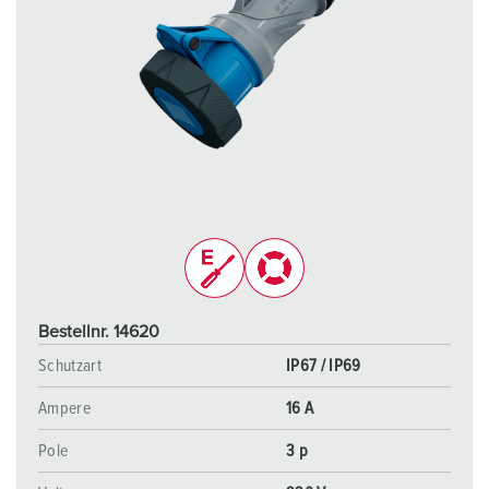
Bestellnr. 14620
Schutzart
IP67 / IP69
Ampere
16 A
Pole
3 p