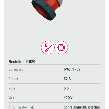
Bestellnr. 14629
Schutzart
IP67 / IP69
Ampere
32 A
Pole
5 p
Volt
400 V
Anschlusstechnik
Schraubanschlusstechni