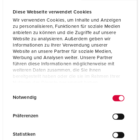
Diese Webseite verwendet Cookies
Wir verwenden Cookies, um Inhalte und Anzeigen
zu personalisieren, Funktionen für soziale Medien
anbieten zu können und die Zugriffe auf unsere
Website zu analysieren. Außerdem geben wir
Informationen zu Ihrer Verwendung unserer
Website an unsere Partner für soziale Medien,
Werbung und Analysen weiter. Unsere Partner
führen diese Informationen möglicherweise mit
weiteren Daten zusammen, die Sie ihnen
bereitgestellt haben oder die sie im Rahmen Ihrer
Nutzung der Dienste gesammelt haben.
Bestellnr. 14624
E
Datenschutzerklärung
Impressum
Schutzart
IP67 / IP69
Notwendig
i
n
Ampere
16 A
w
Präferenzen
Pole
5 p
i
l
Volt
400 V
Statistiken
l