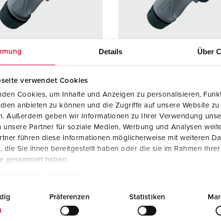
Kombinationen
Bergbau
Internationale Standards
F
G
Steckvorrichtungen internationaler Standards
Industrielle Anwendungen
SCHUKO®
F
V
Daten- / Netzwerktechnik
Messen und Events
Kleinspannung
C
Details
Über C
mmung
Produkte mit erweiterten Ausführungen und Ergänzungsprodu
Tunnel und Bahnhöfe
T
seite verwendet Cookies
llnr. 13620
Bestellnr. 13624
Zubehör
Feuerwehr und Katastrophenschutz
V
den Cookies, um Inhalte und Anzeigen zu personalisieren, Funkt
zart
IP67 / IP69
Schutzart
IP67 / I
dien anbieten zu können und die Zugriffe auf unsere Website zu
Werften und Häfen
en. Außerdem geben wir Informationen zu Ihrer Verwendung unse
re
16 A
Ampere
16 A
 unsere Partner für soziale Medien, Werbung und Analysen weite
3 p
Pole
5 p
tner führen diese Informationen möglicherweise mit weiteren D
die Sie ihnen bereitgestellt haben oder die sie im Rahmen Ihre
230 V
Volt
400 V
te gesammelt haben.
lusstechnik
Schraubansch
Anschlusstechnik
Schraub
tzerklärung
Impressum
lusstechnik
lusstech
ErgoCONTAC
ErgoCO
dig
Präferenzen
Statistiken
Mar
T®
T®