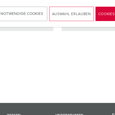
kt
standard
Kontakt
standar
 NOTWENDIGE COOKIES
AUSWAHL ERLAUBEN
COOKIES
ZUM ARTIKEL
ZUM ARTIKEL