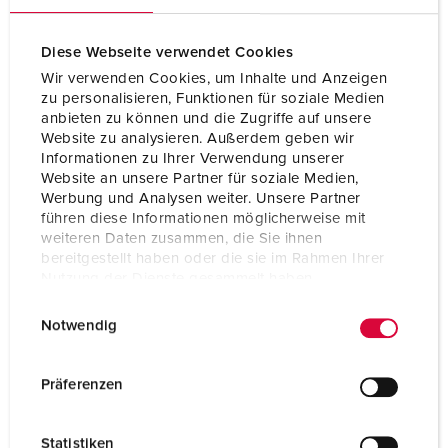
Diese Webseite verwendet Cookies
Wir verwenden Cookies, um Inhalte und Anzeigen
zu personalisieren, Funktionen für soziale Medien
anbieten zu können und die Zugriffe auf unsere
Website zu analysieren. Außerdem geben wir
Informationen zu Ihrer Verwendung unserer
Website an unsere Partner für soziale Medien,
Werbung und Analysen weiter. Unsere Partner
führen diese Informationen möglicherweise mit
weiteren Daten zusammen, die Sie ihnen
bereitgestellt haben oder die sie im Rahmen Ihrer
Nutzung der Dienste gesammelt haben.
Bestellnr. 153022
E
Datenschutzerklärung
Impressum
Notwendig
i
Schutzart
IP68
n
Ampere
16 A
w
Präferenzen
i
Pole
2 p+PE
l
Statistiken