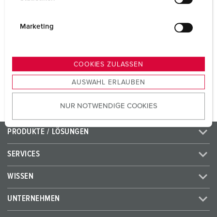
Volt
230 V
l
i
Anschlusstechnik
Schraubkontakt
g
Marketing
u
Kontakt
standard
n
g
COOKIES ZULASSEN
s
ZUM ARTIKEL
AUSWAHL ERLAUBEN
a
u
NUR NOTWENDIGE COOKIES
s
w
a
PRODUKTE / LÖSUNGEN
h
l
SERVICES
WISSEN
UNTERNEHMEN