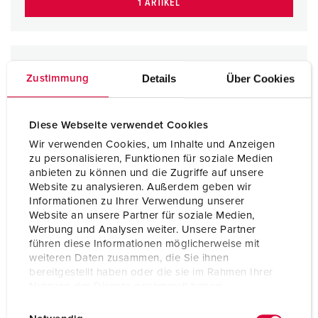
1 ARTIKEL
Details
Über Cookies
Zustimmung
Diese Webseite verwendet Cookies
Wir verwenden Cookies, um Inhalte und Anzeigen
zu personalisieren, Funktionen für soziale Medien
anbieten zu können und die Zugriffe auf unsere
Website zu analysieren. Außerdem geben wir
Informationen zu Ihrer Verwendung unserer
Website an unsere Partner für soziale Medien,
Werbung und Analysen weiter. Unsere Partner
führen diese Informationen möglicherweise mit
weiteren Daten zusammen, die Sie ihnen
bereitgestellt haben oder die sie im Rahmen Ihrer
Nutzung der Dienste gesammelt haben.
E
Datenschutzerklärung
Impressum