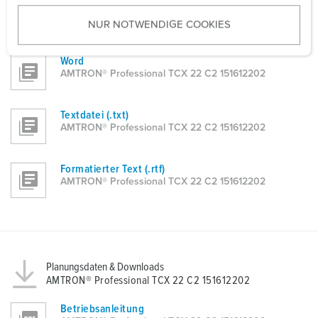
Excel
u
AMTRON® Professional TCX 22 C2 151612202
NUR NOTWENDIGE COOKIES
s
w
a
Word
AMTRON® Professional TCX 22 C2 151612202
h
l
Textdatei (.txt)
AMTRON® Professional TCX 22 C2 151612202
Formatierter Text (.rtf)
AMTRON® Professional TCX 22 C2 151612202
Planungsdaten & Downloads
AMTRON® Professional TCX 22 C2 151612202
Betriebsanleitung