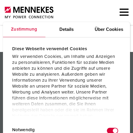
Details
Über Cookies
Zustimmung
Messen & Termine
Diese Webseite verwendet Cookies
Wir verwenden Cookies, um Inhalte und Anzeigen
PRODUKTE / LÖSUNGEN
zu personalisieren, Funktionen für soziale Medien
anbieten zu können und die Zugriffe auf unsere
SERVICES
Website zu analysieren. Außerdem geben wir
Informationen zu Ihrer Verwendung unserer
WISSEN
Website an unsere Partner für soziale Medien,
Werbung und Analysen weiter. Unsere Partner
führen diese Informationen möglicherweise mit
UNTERNEHMEN
weiteren Daten zusammen, die Sie ihnen
bereitgestellt haben oder die sie im Rahmen Ihrer
Nutzung der Dienste gesammelt haben.
E
Datenschutzerklärung
Impressum
Notwendig
i