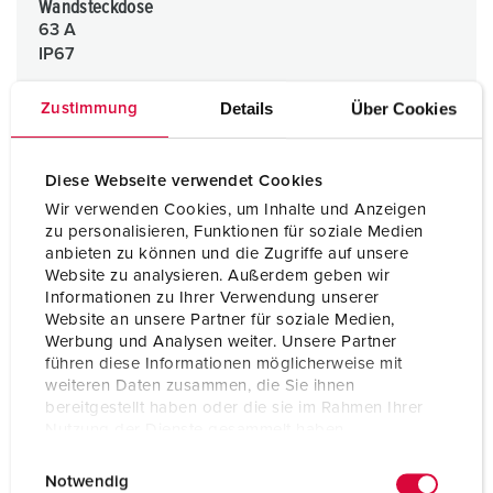
Wandsteckdose
63 A
IP67
Details
Über Cookies
Zustimmung
1 ARTIKEL
Diese Webseite verwendet Cookies
Wir verwenden Cookies, um Inhalte und Anzeigen
zu personalisieren, Funktionen für soziale Medien
anbieten zu können und die Zugriffe auf unsere
Website zu analysieren. Außerdem geben wir
Informationen zu Ihrer Verwendung unserer
Website an unsere Partner für soziale Medien,
Werbung und Analysen weiter. Unsere Partner
führen diese Informationen möglicherweise mit
weiteren Daten zusammen, die Sie ihnen
bereitgestellt haben oder die sie im Rahmen Ihrer
Nutzung der Dienste gesammelt haben.
E
Datenschutzerklärung
Impressum
Notwendig
i