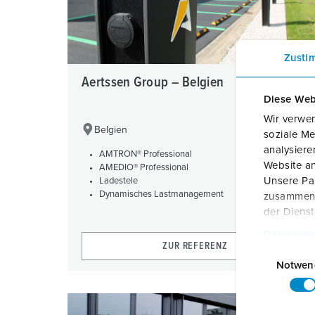
Zusti
Aertssen Group – Belgien
Diese Web
Wir verwen
Belgien
soziale Me
analysier
AMTRON® Professional
Website an
AMEDIO® Professional
Unsere Par
Ladestele
Dynamisches Lastmanagement
zusammen, 
der Diens
Datenschu
ZUR REFERENZ
E
i
Notwen
n
w