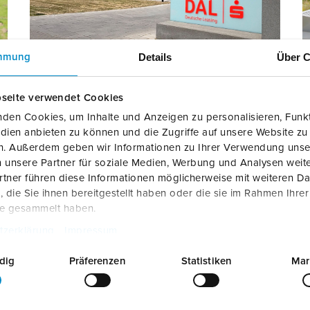
Details
Über C
mmung
Deutsche Anlagen Leasing (DAL) Mainz
seite verwendet Cookies
den Cookies, um Inhalte und Anzeigen zu personalisieren, Funkt
Deutschland
dien anbieten zu können und die Zugriffe auf unsere Website zu
en. Außerdem geben wir Informationen zu Ihrer Verwendung unse
AMTRON® Professional
 unsere Partner für soziale Medien, Werbung und Analysen weite
AMEDIO® Professional
tner führen diese Informationen möglicherweise mit weiteren D
HecPay-Bezahlterminal
PV-Laden
die Sie ihnen bereitgestellt haben oder die sie im Rahmen Ihre
te gesammelt haben.
tzerklärung
Impressum
ZUR REFERENZ
dig
Präferenzen
Statistiken
Mar