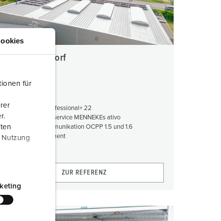
ookies
Elektro Lülsdorf
ionen für
Deutschland
rer
AMEDIO® Professional+ 22
r.
Abrechnungsservice MENNEKEs ativo
aten
Backendkommunikation OCPP 1.5 und 1.6
Lastmanagement
r Nutzung
Photovoltaik
ZUR REFERENZ
keting