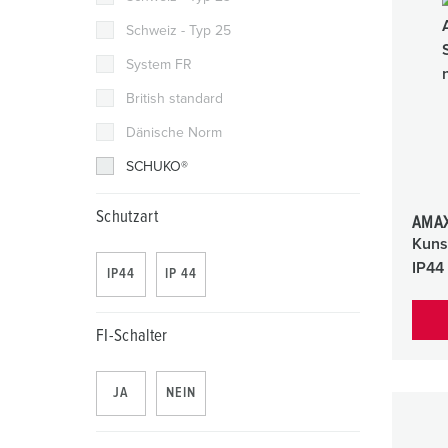
Schweiz - Typ 25
System FR
British standard
Dänische Norm
SCHUKO®
Schutzart
AMAX
Kuns
IP44
IP44
IP 44
FI-Schalter
JA
NEIN