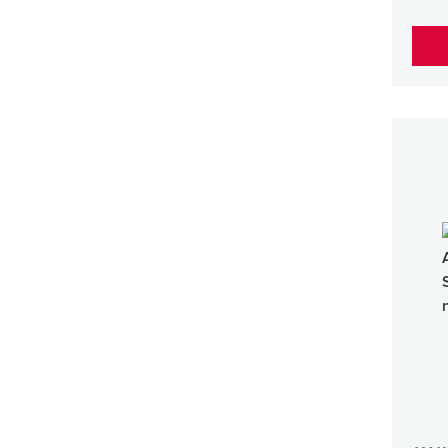
a
h
l