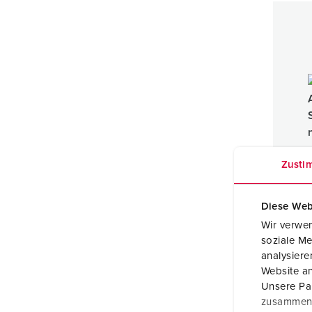
Zusti
Diese Web
Wir verwen
AMAX
soziale Me
Kuns
analysier
IP44
Website an
Unsere Par
zusammen, 