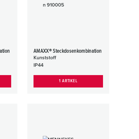
euerwehr und Katastrophenschutz
lossar
ür Kühlcontainer
ideos
amping
kte
M
ation
AMAXX® Steckdosenkombination
eranstaltungstechnik
Kunststoff
IP44
1 ARTIKEL