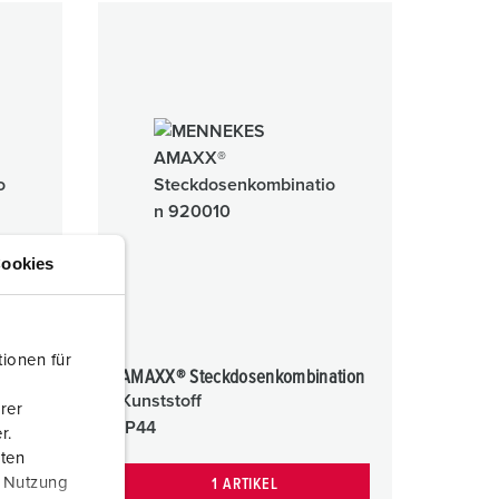
ookies
ionen für
ation
AMAXX® Steckdosenkombination
Kunststoff
rer
IP44
r.
aten
r Nutzung
1 ARTIKEL