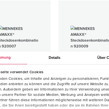
Details
Über C
mmung
seite verwendet Cookies
den Cookies, um Inhalte und Anzeigen zu personalisieren, Funkt
X® Steckdosenkombination
AMAXX® Steckdosenkombin
dien anbieten zu können und die Zugriffe auf unsere Website zu
tstoff
Kunststoff
en. Außerdem geben wir Informationen zu Ihrer Verwendung unse
IP44
 unsere Partner für soziale Medien, Werbung und Analysen weite
tner führen diese Informationen möglicherweise mit weiteren D
die Sie ihnen bereitgestellt haben oder die sie im Rahmen Ihre
1 ARTIKEL
1 ARTIKEL