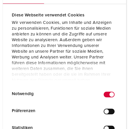
Internationale Standards – weltweit sicher und
Diese Webseite verwendet Cookies
kompatibel
Wir verwenden Cookies, um Inhalte und Anzeigen
zu personalisieren, Funktionen für soziale Medien
anbieten zu können und die Zugriffe auf unsere
Die DIN EN/IEC 60309 sorgt für einheitliche
Website zu analysieren. Außerdem geben wir
Steckvorrichtungen weltweit. Jetzt Normen,
Informationen zu Ihrer Verwendung unserer
Länderübersichten und Steckertypen entdecken – für
Website an unsere Partner für soziale Medien,
sichere Installationen im internationalen Einsatz!
Werbung und Analysen weiter. Unsere Partner
führen diese Informationen möglicherweise mit
weiteren Daten zusammen, die Sie ihnen
INTERNATIONALE STANDARDS
bereitgestellt haben oder die sie im Rahmen Ihrer
Nutzung der Dienste gesammelt haben.
E
Datenschutzerklärung
Impressum
Notwendig
i
n
w
Präferenzen
i
l
Statistiken