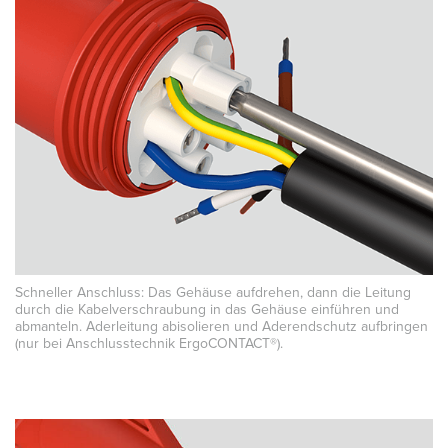
Schneller Anschluss: Das Gehäuse aufdrehen, dann die Leitung
durch die Kabelverschraubung in das Gehäuse einführen und
abmanteln. Aderleitung abisolieren und Aderendschutz aufbringen
(nur bei Anschlusstechnik ErgoCONTACT®).