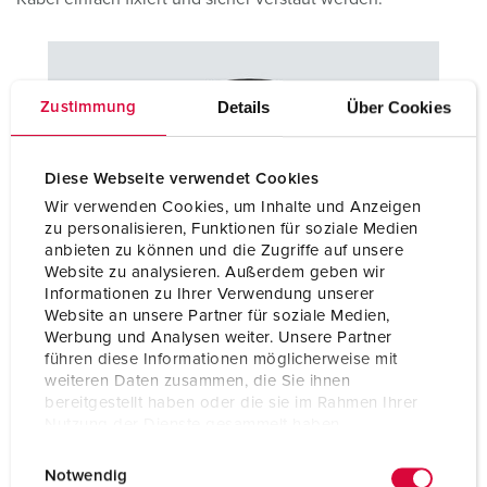
Details
Über Cookies
Zustimmung
Diese Webseite verwendet Cookies
Wir verwenden Cookies, um Inhalte und Anzeigen
zu personalisieren, Funktionen für soziale Medien
anbieten zu können und die Zugriffe auf unsere
Produktvarianten PowerTOP® Xtension
Website zu analysieren. Außerdem geben wir
Informationen zu Ihrer Verwendung unserer
Entdecken Sie die gebrauchsfertige Komplettlösung mit
Website an unsere Partner für soziale Medien,
PowerTOP® Xtra Stecker und Kupplung, widerstandsfähiger
Werbung und Analysen weiter. Unsere Partner
H07RN‑F Leitung und Schutzart bis IP69 – inklusive
führen diese Informationen möglicherweise mit
praktischem, wiederverwendbarem Kabelklett für sicheres
weiteren Daten zusammen, die Sie ihnen
Verstauen.
bereitgestellt haben oder die sie im Rahmen Ihrer
Nutzung der Dienste gesammelt haben.
E
Datenschutzerklärung
Impressum
PORTFOLIO POWERTOP® XTENSION
Notwendig
i