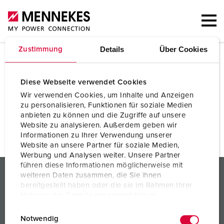
Details
Über Cookies
Zustimmung
Warenkorb
Diese Webseite verwendet Cookies
Wir verwenden Cookies, um Inhalte und Anzeigen
zu personalisieren, Funktionen für soziale Medien
Derzeit keine Produkte im Warenkorb.
anbieten zu können und die Zugriffe auf unsere
Website zu analysieren. Außerdem geben wir
Informationen zu Ihrer Verwendung unserer
Website an unsere Partner für soziale Medien,
Werbung und Analysen weiter. Unsere Partner
führen diese Informationen möglicherweise mit
PRODUKTE / LÖSUNGEN
weiteren Daten zusammen, die Sie ihnen
bereitgestellt haben oder die sie im Rahmen Ihrer
SERVICES
Nutzung der Dienste gesammelt haben.
E
Datenschutzerklärung
Impressum
WISSEN
Notwendig
i