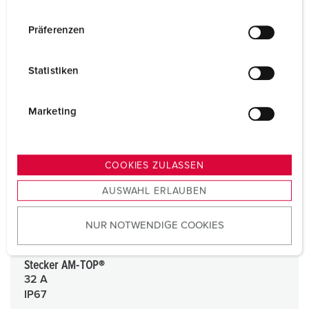
n
w
Präferenzen
i
l
Statistiken
l
i
g
Marketing
u
n
g
COOKIES ZULASSEN
s
AUSWAHL ERLAUBEN
a
u
NUR NOTWENDIGE COOKIES
s
w
a
Stecker AM-TOP®
h
32 A
l
IP67