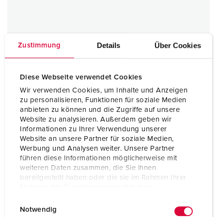
Details
Über Cookies
Zustimmung
Diese Webseite verwendet Cookies
Wir verwenden Cookies, um Inhalte und Anzeigen
Anbausteckdose
zu personalisieren, Funktionen für soziale Medien
32 A
anbieten zu können und die Zugriffe auf unsere
IP67
Website zu analysieren. Außerdem geben wir
Informationen zu Ihrer Verwendung unserer
1 ARTIKEL
Website an unsere Partner für soziale Medien,
Werbung und Analysen weiter. Unsere Partner
führen diese Informationen möglicherweise mit
weiteren Daten zusammen, die Sie ihnen
bereitgestellt haben oder die sie im Rahmen Ihrer
Nutzung der Dienste gesammelt haben.
E
Datenschutzerklärung
Impressum
Notwendig
i