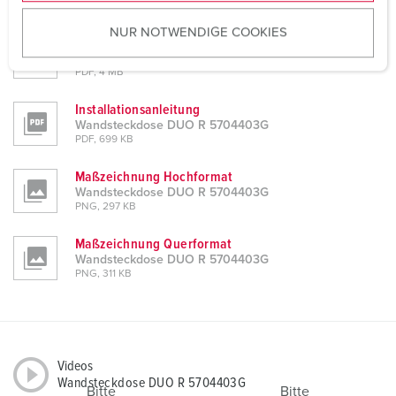
ZIP, 8 MB
u
NUR NOTWENDIGE COOKIES
s
Montageanleitung / Betriebsanleitung
w
Wandsteckdose DUO R 5704403G
PDF, 4 MB
a
h
Installationsanleitung
l
Wandsteckdose DUO R 5704403G
PDF, 699 KB
Maßzeichnung Hochformat
Wandsteckdose DUO R 5704403G
PNG, 297 KB
Maßzeichnung Querformat
Wandsteckdose DUO R 5704403G
PNG, 311 KB
Videos
Wandsteckdose DUO R 5704403G
Bitte
Bitte