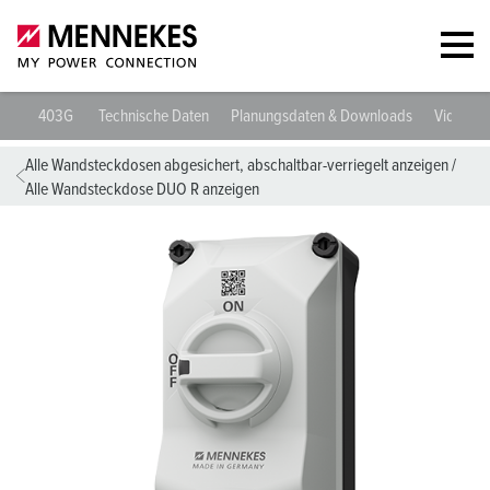
Wandsteckdose DUO R 5704403G
Technische Daten
Planungsda
Alle Wandsteckdosen abgesichert, abschaltbar-verriegelt anzeigen
/
Alle Wandsteckdose DUO R anzeigen