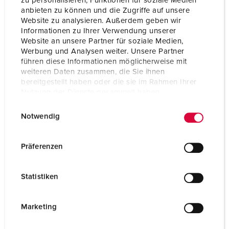
zu personalisieren, Funktionen für soziale Medien
anbieten zu können und die Zugriffe auf unsere
Website zu analysieren. Außerdem geben wir
Informationen zu Ihrer Verwendung unserer
Website an unsere Partner für soziale Medien,
Werbung und Analysen weiter. Unsere Partner
führen diese Informationen möglicherweise mit
weiteren Daten zusammen, die Sie ihnen
bereitgestellt haben oder die sie im Rahmen Ihrer
Nutzung der Dienste gesammelt haben.
E
Datenschutzerklärung
Impressum
Bestellnr. 2514001
Notwendig
i
M.ONE Pulse Modul
Energiemessung,
n
Monitoring / Alarme,
w
Präferenzen
Ortung
i
l
Gehäusematerial
Vollgummi
Statistiken
l
Schutzart
IP44
i
g
Marketing
CEE 16 A, 5 p, 400 V
1
u