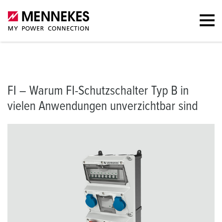
Warum FI Typ B?
Was ist ein FI Typ B?
Funktionsweise
Untersch
FI – Warum FI-Schutzschalter Typ B in
vielen Anwendungen unverzichtbar sind