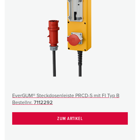
h
l
EverGUM® Steckdosenleiste PRCD-S mit FI Typ B
Bestellnr.
7112292
ZUM ARTIKEL