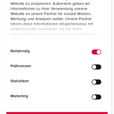
Wettbewerb besser zu positionieren.
Website zu analysieren. Außerdem geben wir
Informationen zu Ihrer Verwendung unserer
Website an unsere Partner für soziale Medien,
Werbung und Analysen weiter. Unsere Partner
führen diese Informationen möglicherweise mit
Wird die Einführung einer Energiemonitoring-
weiteren Daten zusammen, die Sie ihnen
bereitgestellt haben oder die sie im Rahmen Ihrer
Software gefördert?
Nutzung der Dienste gesammelt haben.
E
Datenschutzerklärung
Impressum
Notwendig
i
n
w
Präferenzen
i
l
Statistiken
l
i
g
Marketing
u
n