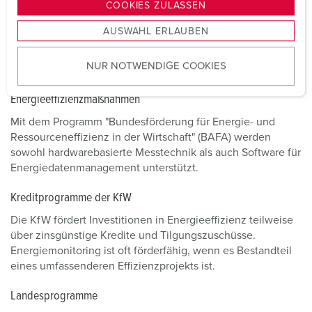
g
COOKIES ZULASSEN
s
Verschiedene Förderprogramme erleichtern Unternehmen
AUSWAHL ERLAUBEN
a
die Investition in Energiemonitoring und modernes
u
Energiemanagement.
NUR NOTWENDIGE COOKIES
s
w
Bundesförderung für Energieberatung oder
Energieeffizienzmaßnahmen
a
h
Mit dem Programm "Bundesförderung für Energie- und
l
Ressourceneffizienz in der Wirtschaft" (BAFA) werden
sowohl hardwarebasierte Messtechnik als auch Software für
Energiedatenmanagement unterstützt.
Kreditprogramme der KfW
Die KfW fördert Investitionen in Energieeffizienz teilweise
über zinsgünstige Kredite und Tilgungszuschüsse.
Energiemonitoring ist oft förderfähig, wenn es Bestandteil
eines umfassenderen Effizienzprojekts ist.
Landesprogramme