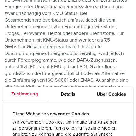
7,5 GWh/Jahr müssen laut § 8 EnEfG über ein zertifiziertes
Energie- oder Umweltmanagementsystem verfügen und
zwar unabhängig vom KMU-Status. Der
Gesamtendenergieverbrauch umfasst dabei die vom
Unternehmen eingesetzten Energieträger wie Strom,
Erdgas, Fernwärme, Heizöl oder andere Brennstoffe. Für
Unternehmen mit KMU-Status und weniger als 7,5
GWh/Jahr Gesamtenergieverbrauch bleibt die
Durchführung eines Energieaudits freiwillig, wird jedoch
durch Förderprogramme, wie den BAFA-Zuschüssen,
unterstützt. Für Nicht-KMU gilt laut EDL-G allerdings
grundsätzlich die Energieauditpflicht oder als Alternative
die Einführung von ISO 50001 oder EMAS. Ausnahme sind
alle Nicht-KMU mit einem Gesamtenergieverbrauch von
höchstens 0,5 GWh/Jahr, die nur eine vereinfachte
Details
Über Cookies
Zustimmung
Energieerklärung abgeben müssen.
Da Geschäftspartner und Kunden zunehmend auf
Diese Webseite verwendet Cookies
Nachhaltigkeit und Energieeffizienz achten, setzen auch
Wir verwenden Cookies, um Inhalte und Anzeigen
immer mehr kleine und mittlere Unternehmen
zu personalisieren, Funktionen für soziale Medien
Energiemonitoring ein, um Kosten zu senken und sich im
anbieten zu können und die Zugriffe auf unsere