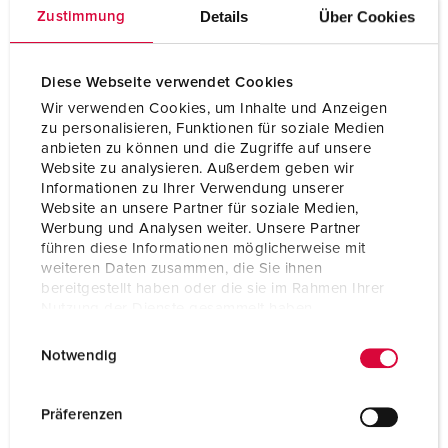
Details
Über Cookies
Zustimmung
Diese Webseite verwendet Cookies
Unsere Datenschutzerklärung finden Sie
hier
.
Wir verwenden Cookies, um Inhalte und Anzeigen
zu personalisieren, Funktionen für soziale Medien
anbieten zu können und die Zugriffe auf unsere
Website zu analysieren. Außerdem geben wir
Zum Nachlesen für Sie:
Informationen zu Ihrer Verwendung unserer
Website an unsere Partner für soziale Medien,
Werbung und Analysen weiter. Unsere Partner
führen diese Informationen möglicherweise mit
weiteren Daten zusammen, die Sie ihnen
bereitgestellt haben oder die sie im Rahmen Ihrer
Nutzung der Dienste gesammelt haben.
E
Datenschutzerklärung
Impressum
Notwendig
i
n
w
Präferenzen
i