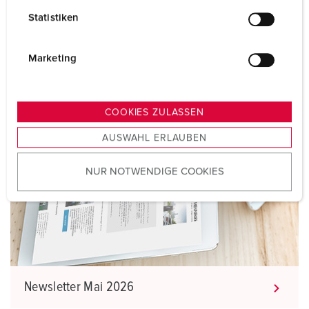
l
Statistiken
l
i
Newsletter Juli 2026
g
Marketing
u
n
g
COOKIES ZULASSEN
s
AUSWAHL ERLAUBEN
a
u
NUR NOTWENDIGE COOKIES
s
w
a
h
l
Newsletter Mai 2026