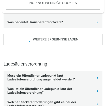
NUR NOTWENDIGE COOKIES
s
w
Wie sieht die Umsetzung im Alltag aus?
a
h
Was bedeutet Transparenzsoftware?
l
WEITERE ERGEBNISSE LADEN
Ladesäulenverordnung
Muss ein öffentlicher Ladepunkt laut
Ladesäulenverordnung angemeldet werden?
Was ist ein öffentlicher Ladepunkt laut der
Ladesäulenverordnung?
Welche Steckeranforderungen gibt es bei der