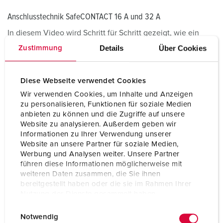
Anschlusstechnik SafeCONTACT 16 A und 32 A
In diesem Video wird Schritt für Schritt gezeigt, wie ein
PowerTOP® Xtra Stecker mit der Anschlusstechnik
Details
Über Cookies
Zustimmung
SafeCONTACT fachgerecht montiert wird. Sie sehen, wie
das Gehäuse geöffnet, das Kabel vorbereitet, durchgeführt
und die Leiter korrekt angeschlossen werden.
Diese Webseite verwendet Cookies
Anschließend wird demonstriert, wie alle Komponenten
Wir verwenden Cookies, um Inhalte und Anzeigen
wieder sicher fixiert und der Stecker vollständig montiert
zu personalisieren, Funktionen für soziale Medien
wird. Kompakt, übersichtlich und praxisnah.
anbieten zu können und die Zugriffe auf unsere
Website zu analysieren. Außerdem geben wir
Informationen zu Ihrer Verwendung unserer
Anschlusstechnik Schraubkontakt 63 A und 125 A
Website an unsere Partner für soziale Medien,
Werbung und Analysen weiter. Unsere Partner
Dieses Video veranschaulicht, wie ein PowerTOP® Xtra
führen diese Informationen möglicherweise mit
Stecker bzw. eine Kupplung der 63 A bzw. 125 A‑Variante
weiteren Daten zusammen, die Sie ihnen
für den Einsatz vorbereitet wird. Dabei sehen Sie, wie die
bereitgestellt haben oder die sie im Rahmen Ihrer
einzelnen Bauteile geöffnet, das Kabel eingesetzt und die
Nutzung der Dienste gesammelt haben.
Leiter mithilfe der Schraubkontakt‑Technik präzise fixiert
E
Datenschutzerklärung
Impressum
werden.
Notwendig
i