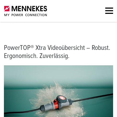
Was bietet PowerTOP® Xtra?
Erklärvideos PowerTOP® Xtra
Mont
PowerTOP® Xtra Videoübersicht – Robust.
Ergonomisch. Zuverlässig.