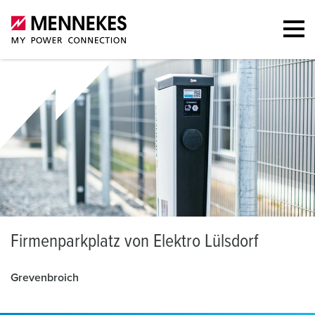
F
irmenparkplatz von Elektro Lülsdorf
Grevenbroich