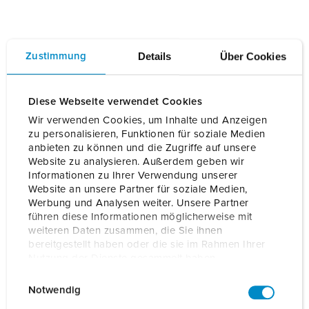
Elektro Lülsdorf in Bildern
Details
Über Cookies
Zustimmung
Diese Webseite verwendet Cookies
Wir verwenden Cookies, um Inhalte und Anzeigen
zu personalisieren, Funktionen für soziale Medien
anbieten zu können und die Zugriffe auf unsere
Website zu analysieren. Außerdem geben wir
Informationen zu Ihrer Verwendung unserer
Website an unsere Partner für soziale Medien,
Werbung und Analysen weiter. Unsere Partner
führen diese Informationen möglicherweise mit
weiteren Daten zusammen, die Sie ihnen
bereitgestellt haben oder die sie im Rahmen Ihrer
Nutzung der Dienste gesammelt haben.
E
Datenschutzerklärung
Impressum
Notwendig
i