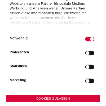
Website an unsere Partner für soziale Medien,
Werbung und Analysen weiter. Unsere Partner
führen diese Informationen möglicherweise mit
weiteren Daten zusammen, die Sie ihnen
bereitgestellt haben oder die sie im Rahmen Ihrer
Nutzung der Dienste gesammelt haben.
E
Datenschutzerklärung
Impressum
Notwendig
i
n
w
Präferenzen
i
l
Statistiken
l
i
g
Marketing
u
n
g
Planungsdaten & Downloads
COOKIES ZULASSEN
s
Prüfstecker Drehfeld-Control 3917