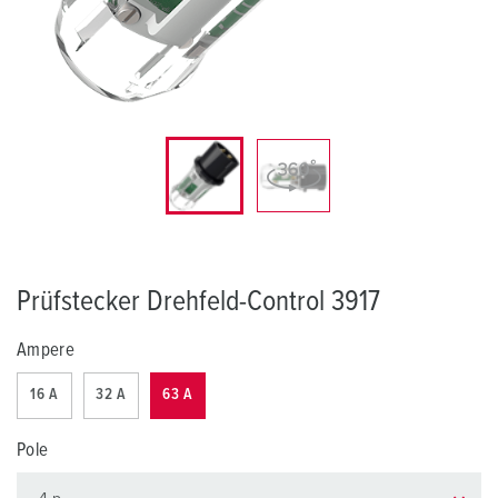
Prüfstecker Drehfeld-Control 3917
Ampere
16 A
32 A
63 A
Pole