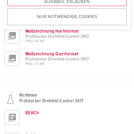
AUSWAHL ERLAUBEN
a
Produktinfoblatt
u
Prüfstecker Drehfeld-Control 3917
NUR NOTWENDIGE COOKIES
s
PDF, 115 KB
w
Maßzeichnung Hochformat
a
Prüfstecker Drehfeld-Control 3917
h
PNG, 43 KB
l
Maßzeichnung Querformat
Prüfstecker Drehfeld-Control 3917
PNG, 43 KB
Richtlinien
Prüfstecker Drehfeld-Control 3917
REACh