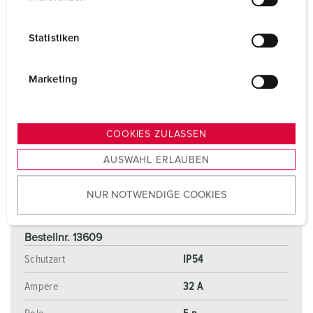
i
l
Statistiken
l
i
g
Marketing
u
n
g
COOKIES ZULASSEN
s
AUSWAHL ERLAUBEN
a
u
NUR NOTWENDIGE COOKIES
s
w
a
Bestellnr. 13609
h
Schutzart
IP54
l
Ampere
32 A