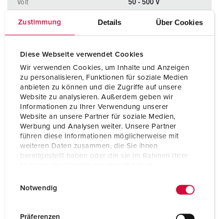
Volt
50 - 500 V
Anschlusstechnik
Schraubanschlusstechni
Details
Über Cookies
Zustimmung
k ErgoCONTACT®
Kontakt
vernickelte Kontakte
Diese Webseite verwendet Cookies
Wir verwenden Cookies, um Inhalte und Anzeigen
Kontakt
hochwärmebeständige
zu personalisieren, Funktionen für soziale Medien
Kontaktträger
anbieten zu können und die Zugriffe auf unsere
Website zu analysieren. Außerdem geben wir
Informationen zu Ihrer Verwendung unserer
ZUM ARTIKEL
Website an unsere Partner für soziale Medien,
Werbung und Analysen weiter. Unsere Partner
führen diese Informationen möglicherweise mit
weiteren Daten zusammen, die Sie ihnen
bereitgestellt haben oder die sie im Rahmen Ihrer
Nutzung der Dienste gesammelt haben.
E
Datenschutzerklärung
Impressum
Notwendig
i
n
w
Präferenzen