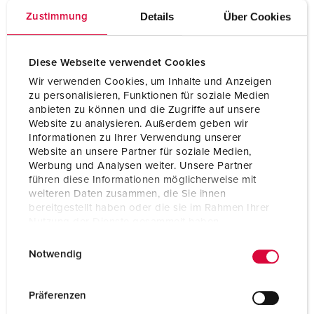
Volt
50 - 500 V
Details
Über Cookies
Zustimmung
Anschlusstechnik
Schraubkontakt
Kontakt
hochwärmebeständige
Diese Webseite verwendet Cookies
Kontaktträger
Wir verwenden Cookies, um Inhalte und Anzeigen
zu personalisieren, Funktionen für soziale Medien
Kontakt
X-CONTACT®
anbieten zu können und die Zugriffe auf unsere
Website zu analysieren. Außerdem geben wir
Informationen zu Ihrer Verwendung unserer
ZUM ARTIKEL
Website an unsere Partner für soziale Medien,
Werbung und Analysen weiter. Unsere Partner
führen diese Informationen möglicherweise mit
weiteren Daten zusammen, die Sie ihnen
bereitgestellt haben oder die sie im Rahmen Ihrer
Nutzung der Dienste gesammelt haben.
E
Datenschutzerklärung
Impressum
Notwendig
i
n
w
Präferenzen
i