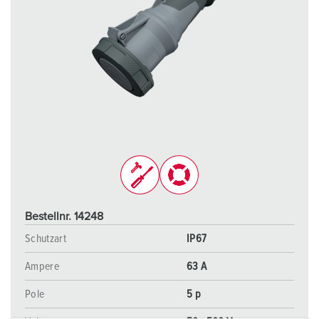
Bestellnr. 14248
Schutzart
IP67
Ampere
63 A
Pole
5 p