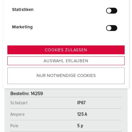
l
Statistiken
l
i
g
Marketing
u
n
g
COOKIES ZULASSEN
s
AUSWAHL ERLAUBEN
a
u
NUR NOTWENDIGE COOKIES
s
w
a
Bestellnr. 14259
h
Schutzart
IP67
l
Ampere
125 A
Pole
5 p