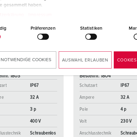
te gesammelt haben.
tzerklärung
Impressum
dig
Präferenzen
Statistiken
Mar
 NOTWENDIGE COOKIES
AUSWAHL ERLAUBEN
COOKIES
llnr. 1803
Bestellnr. 1804
zart
IP67
Schutzart
IP67
re
32 A
Ampere
32 A
3 p
Pole
4 p
400 V
Volt
230 V
lusstechnik
Schraubenlos
Anschlusstechnik
Schraub