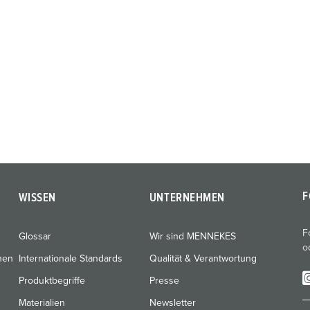
F
WISSEN
UNTERNEHMEN
F
Glossar
Wir sind MENNEKES
o
nen
Internationale Standards
Qualität & Verantwortung
Produktbegriffe
Presse
Materialien
Newsletter