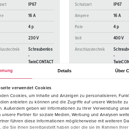
zart
IP67
Schutzart
IP67
re
16 A
Ampere
16 A
4 p
Pole
4 p
230 V
Volt
400 V
lusstechnik
Schraubenlos
Anschlusstechnik
Schraub
-
-
TwinCONTACT
TwinCO
Details
Über C
mmung
ZUM ARTIKEL
ZUM ARTIKEL
seite verwendet Cookies
den Cookies, um Inhalte und Anzeigen zu personalisieren, Funkt
dien anbieten zu können und die Zugriffe auf unsere Website zu
en. Außerdem geben wir Informationen zu Ihrer Verwendung unse
 unsere Partner für soziale Medien, Werbung und Analysen weite
tner führen diese Informationen möglicherweise mit weiteren D
die Sie ihnen bereitgestellt haben oder die sie im Rahmen Ihre