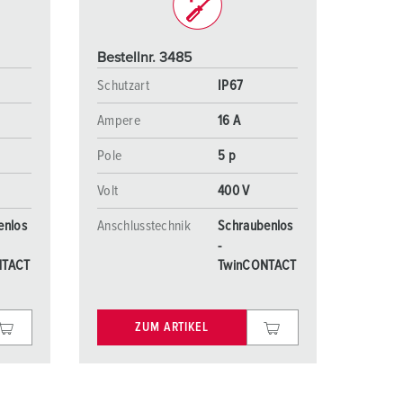
Bestellnr. 3485
Schutzart
IP67
Ampere
16 A
Pole
5 p
Volt
400 V
enlos
Anschlusstechnik
Schraubenlos
-
NTACT
TwinCONTACT
ZUM ARTIKEL