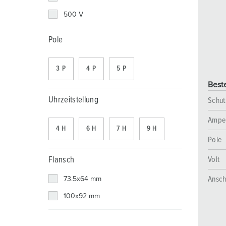
Steckvorrichtungen mit Schutztülle
REACh
Verbände, Initiativen und Sponsorings
500 V
PRCD - Mobiler Personenschutz
RoHS
Joint Venture „chargecloud“
Pole
Steckdosenkombinationen
EDIFACT
3 P
4 P
5 P
X-CONTACT®
Beste
Uhrzeitstellung
Schut
Ampe
4 H
6 H
7 H
9 H
Pole
Volt
Flansch
Ansch
73.5x64 mm
100x92 mm