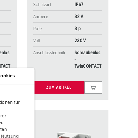
Schutzart
IP67
Ampere
32 A
Pole
3 p
Volt
230 V
enlos
Anschlusstechnik
Schraubenlos
-
NTACT
TwinCONTACT
ookies
ZUM ARTIKEL
ionen für
rer
r.
aten
r Nutzung