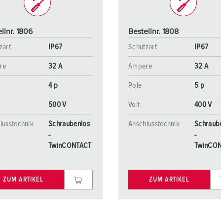
llnr. 1806
Bestellnr. 1808
zart
IP67
Schutzart
IP67
re
32 A
Ampere
32 A
4 p
Pole
5 p
500 V
Volt
400 V
lusstechnik
Schraubenlos
Anschlusstechnik
Schraub
-
-
TwinCONTACT
TwinCO
ZUM ARTIKEL
ZUM ARTIKEL