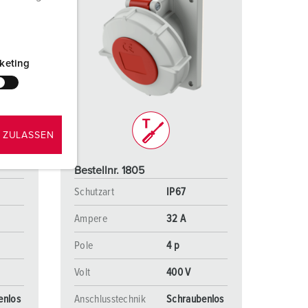
keting
 ZULASSEN
Bestellnr. 1805
Schutzart
IP67
Ampere
32 A
Pole
4 p
Volt
400 V
enlos
Anschlusstechnik
Schraubenlos