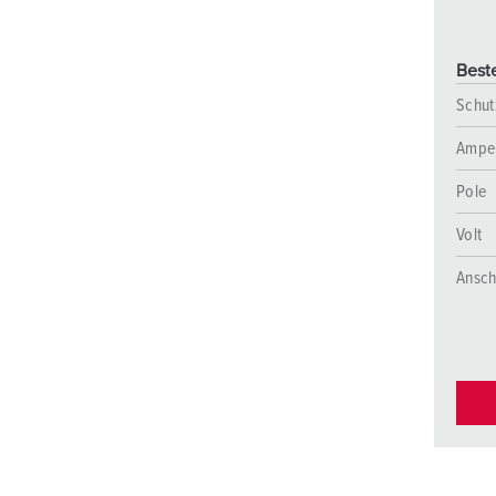
Beste
Schut
Ampe
Pole
Volt
Ansch