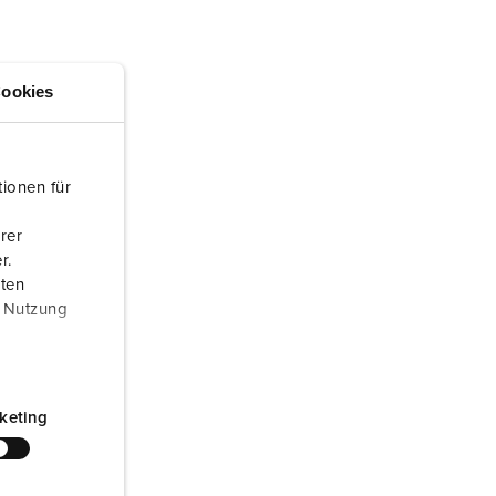
euerwehr und Katastrophenschutz
lossar
ür Kühlcontainer
ideos
ookies
amping
kte
M
ionen für
eranstaltungstechnik
rer
r.
aten
r Nutzung
keting