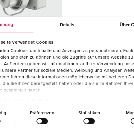
Kombinationen
Bergbau
Internationale Standards
F
G
Steckvorrichtungen internationaler Standards
Industrielle Anwendungen
SCHUKO®
F
V
Details
Über C
mmung
Daten- / Netzwerktechnik
Messen und Events
Kleinspannung
C
Produkte mit erweiterten Ausführungen und Ergänzungsprodu
Tunnel und Bahnhöfe
T
seite verwendet Cookies
llnr. 10864
den Cookies, um Inhalte und Anzeigen zu personalisieren, Funkt
Zubehör
Feuerwehr und Katastrophenschutz
V
dien anbieten zu können und die Zugriffe auf unsere Website zu
zart
IP68
en. Außerdem geben wir Informationen zu Ihrer Verwendung unse
Werften und Häfen
 unsere Partner für soziale Medien, Werbung und Analysen weite
re
16 A
tner führen diese Informationen möglicherweise mit weiteren D
2 p+PE
die Sie ihnen bereitgestellt haben oder die sie im Rahmen Ihre
te gesammelt haben.
230 V
tzerklärung
Impressum
lusstechnik
Schraubkonta
kt
dig
Präferenzen
Statistiken
Mar
kt
standard