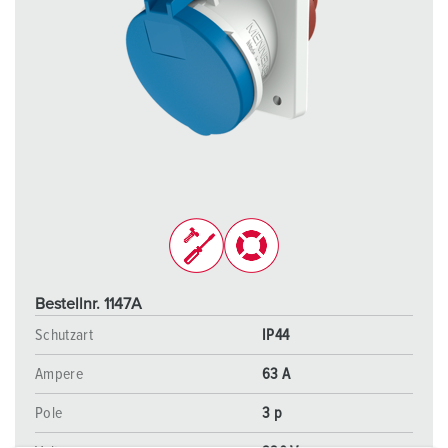
Bestellnr. 1147A
Schutzart
IP44
Ampere
63 A
Pole
3 p