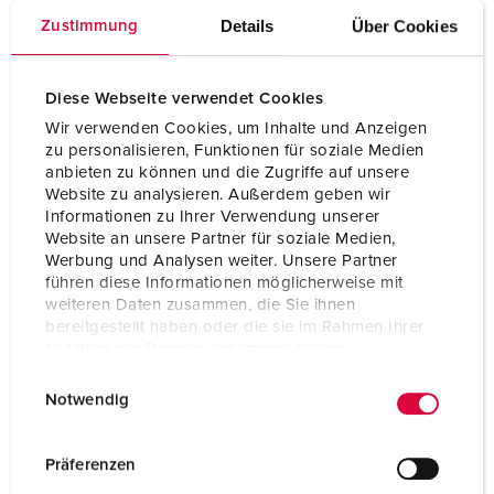
Volt
230 V
Details
Über Cookies
Zustimmung
Anschlusstechnik
Schraubkontakt
Kontakt
hochwärmebeständige
Diese Webseite verwendet Cookies
Kontaktträger
Wir verwenden Cookies, um Inhalte und Anzeigen
zu personalisieren, Funktionen für soziale Medien
Kontakt
X-CONTACT®
anbieten zu können und die Zugriffe auf unsere
Website zu analysieren. Außerdem geben wir
Informationen zu Ihrer Verwendung unserer
ZUM ARTIKEL
Website an unsere Partner für soziale Medien,
Werbung und Analysen weiter. Unsere Partner
führen diese Informationen möglicherweise mit
weiteren Daten zusammen, die Sie ihnen
bereitgestellt haben oder die sie im Rahmen Ihrer
Nutzung der Dienste gesammelt haben.
E
Datenschutzerklärung
Impressum
Notwendig
i
n
w
Präferenzen
i