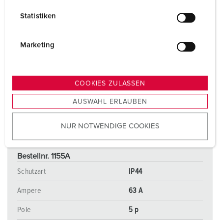
l
Statistiken
l
i
g
Marketing
u
n
g
COOKIES ZULASSEN
s
AUSWAHL ERLAUBEN
a
u
NUR NOTWENDIGE COOKIES
s
w
a
Bestellnr. 1155A
h
Schutzart
IP44
l
Ampere
63 A
Pole
5 p