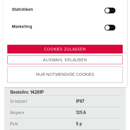
l
Statistiken
l
i
g
Marketing
u
n
g
COOKIES ZULASSEN
s
AUSWAHL ERLAUBEN
a
u
NUR NOTWENDIGE COOKIES
s
w
a
Bestellnr. 14261P
h
Schutzart
IP67
l
Ampere
125 A
Pole
5 p