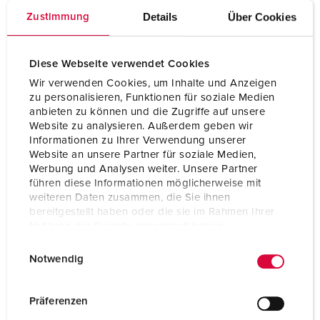
Volt
400 V
Details
Über Cookies
Zustimmung
Anschlusstechnik
Schraubkontakt
Kontakt
hochwärmebeständige
Diese Webseite verwendet Cookies
Kontaktträger
Wir verwenden Cookies, um Inhalte und Anzeigen
zu personalisieren, Funktionen für soziale Medien
Kontakt
X-CONTACT®
anbieten zu können und die Zugriffe auf unsere
Website zu analysieren. Außerdem geben wir
Informationen zu Ihrer Verwendung unserer
ZUM ARTIKEL
Website an unsere Partner für soziale Medien,
Werbung und Analysen weiter. Unsere Partner
führen diese Informationen möglicherweise mit
weiteren Daten zusammen, die Sie ihnen
bereitgestellt haben oder die sie im Rahmen Ihrer
Nutzung der Dienste gesammelt haben.
E
Datenschutzerklärung
Impressum
Notwendig
i
n
w
Präferenzen
i