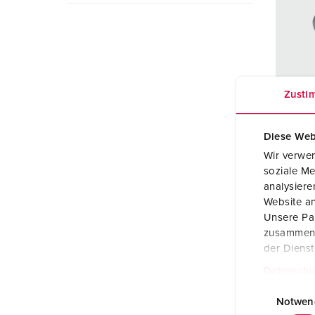
Steckvorrichtungen mit Schutztülle
REACh
Verbände, Initiativen und Sponsorings
PRCD - Mobiler Personenschutz
RoHS
Joint Venture „chargecloud“
Steckdosenkombinationen
EDIFACT
Zusti
X-CONTACT®
Beste
Diese Web
Schut
Wir verwen
Ampe
soziale Me
analysier
Pole
Website an
Unsere Par
Volt
zusammen, 
der Diens
Ansch
Datenschu
E
Konta
i
Notwen