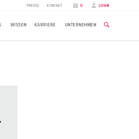
PRESSE
KONTAKT
0
LOGIN
S
WISSEN
KARRIERE
UNTERNEHMEN
nwendungsspezifisch
nnovative Lösungen
chulungen & Werksbesuche
u MENNEKES Produktlösungen
obportal
vents & Termine
lle Informationen über unsere Schulungen, Werksbesuche und
ebensmittelindustrie
ktuelle Referenzen
ragen & Antworten
tellenangebote
essetermine
indkraft
aterialien
nitiativbewerbung
ZU DEN SCHULUNGEN
esucherinformationen
utomobilindustrie
nschlusstechniken
dresse, Anfahrt & Aufenthalt
ogistikcenter
ontakthülsen-Technologien
echenzentren
roduktbezeichnungen