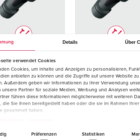
Kombinationen
Bergbau
Internationale Standards
F
G
Steckvorrichtungen internationaler Standards
Industrielle Anwendungen
SCHUKO®
F
V
Daten- / Netzwerktechnik
Messen und Events
Kleinspannung
C
Details
Über C
mmung
Produkte mit erweiterten Ausführungen und Ergänzungsprodu
Tunnel und Bahnhöfe
T
llnr. 13260
Bestellnr. 13261
Zubehör
Feuerwehr und Katastrophenschutz
V
seite verwendet Cookies
zart
IP67
Schutzart
IP67
den Cookies, um Inhalte und Anzeigen zu personalisieren, Funkt
Werften und Häfen
re
63 A
Ampere
125 A
dien anbieten zu können und die Zugriffe auf unsere Website zu
en. Außerdem geben wir Informationen zu Ihrer Verwendung unse
5 p
Pole
5 p
 unsere Partner für soziale Medien, Werbung und Analysen weite
tner führen diese Informationen möglicherweise mit weiteren D
400 V
Volt
400 V
die Sie ihnen bereitgestellt haben oder die sie im Rahmen Ihre
te gesammelt haben.
lusstechnik
Schraubkonta
Anschlusstechnik
Schraub
kt
kt
tzerklärung
Impressum
kt
hochwärmebe
Kontakt
hochwä
dig
Präferenzen
Statistiken
Mar
ständige
ständige