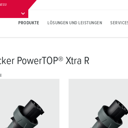
NESS!
PRODUKTE
LÖSUNGEN UND LEISTUNGEN
SERVICE
Produktspezifisch
Spezielle Einsatzgebiete
Ansprechpartner
Für den Elektroprofi
Perspektiven
Social Media & Newsletter
A
I
S
Z
J
E
cker PowerTOP® Xtra R
A
IoT-Geräte
Logistikcenter
Ansprechpersonen vor Ort
FI Typ B
Fach- und Führungskräfte
Folgen Sie MENNEKES
L
A
F
S
M
l
Steckdosen
Lebensmittelindustrie
Internationale Ansprechpersonen
PRCD | Bedeutung, Typen, Funktionsweise
Studierende
Newsletter
W
M
I
B
Stecker
Automotive
Schutzleiterkontakt, Uhrzeitstellung und Steckerfarben
Schüler
A
A
Pressebereich
A
Kupplungen
Windenergie
IP-Schutzarten und Schutzklassen
L
K
Ansprechpartner und aktuelle Meldungen
Verlängerungskabel
Rechenzentren
Normen für Steckvorrichtungen
R
P