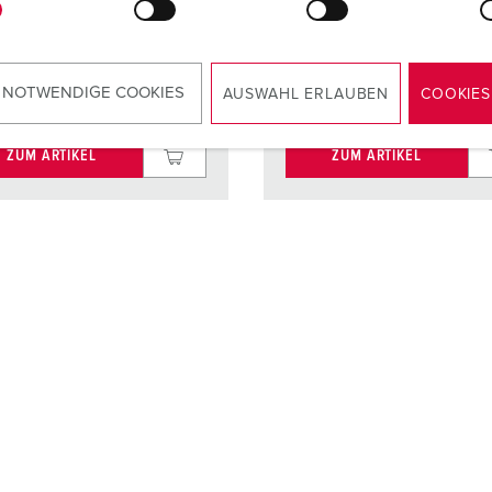
Kontaktträger
Kontaktt
kt
vernickelte
Kontakt
vernicke
Kontakte
Kontakt
 NOTWENDIGE COOKIES
AUSWAHL ERLAUBEN
COOKIES
ZUM ARTIKEL
ZUM ARTIKEL