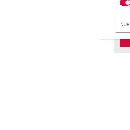
n
w
Konta
i
l
NUR
l
i
g
u
n
g
s
a
u
s
w
a
h
l