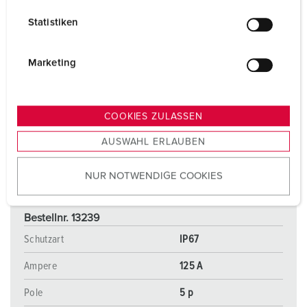
l
Statistiken
l
i
g
Marketing
u
n
g
COOKIES ZULASSEN
s
AUSWAHL ERLAUBEN
a
u
NUR NOTWENDIGE COOKIES
s
w
a
Bestellnr. 13239
h
Schutzart
IP67
l
Ampere
125 A
Pole
5 p