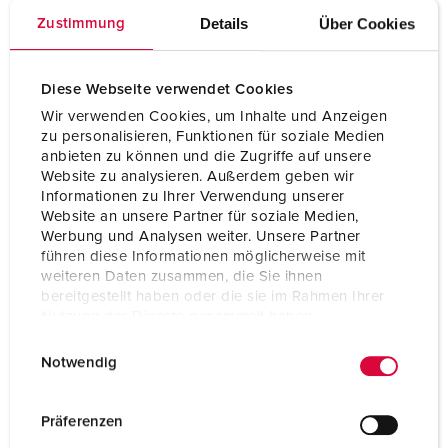
Volt
600 - 690 V
Details
Über Cookies
Zustimmung
Anschlusstechnik
Schraubkontakt
Kontakt
hochwärmebeständige
Diese Webseite verwendet Cookies
Kontaktträger
Wir verwenden Cookies, um Inhalte und Anzeigen
zu personalisieren, Funktionen für soziale Medien
Kontakt
vernickelte Kontakte
anbieten zu können und die Zugriffe auf unsere
Website zu analysieren. Außerdem geben wir
Informationen zu Ihrer Verwendung unserer
ZUM ARTIKEL
Website an unsere Partner für soziale Medien,
Werbung und Analysen weiter. Unsere Partner
führen diese Informationen möglicherweise mit
weiteren Daten zusammen, die Sie ihnen
bereitgestellt haben oder die sie im Rahmen Ihrer
Nutzung der Dienste gesammelt haben.
E
Datenschutzerklärung
Impressum
Notwendig
i
n
w
Präferenzen
i