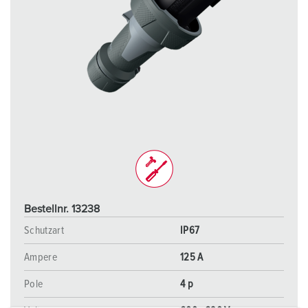
Bestellnr. 13238
Schutzart
IP67
Ampere
125 A
Pole
4 p