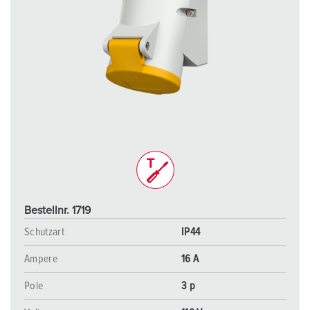
Bestellnr. 1719
Schutzart
IP44
Ampere
16 A
Pole
3 p