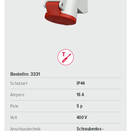
Bestellnr. 3331
Schutzart
IP44
Ampere
16 A
Pole
5 p
Volt
400 V
Anschlusstechnik
Schraubenlos -