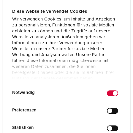
Diese Webseite verwendet Cookies
Wir verwenden Cookies, um Inhalte und Anzeigen
zu personalisieren, Funktionen für soziale Medien
anbieten zu können und die Zugriffe auf unsere
Website zu analysieren. Außerdem geben wir
Informationen zu Ihrer Verwendung unserer
Website an unsere Partner für soziale Medien,
Werbung und Analysen weiter. Unsere Partner
führen diese Informationen möglicherweise mit
weiteren Daten zusammen, die Sie ihnen
bereitgestellt haben oder die sie im Rahmen Ihrer
Nutzung der Dienste gesammelt haben.
Bestellnr. 1720
E
Datenschutzerklärung
Impressum
Schutzart
IP44
Notwendig
i
n
Ampere
16 A
w
Präferenzen
Pole
3 p
i
l
Volt
230 V
Statistiken
l