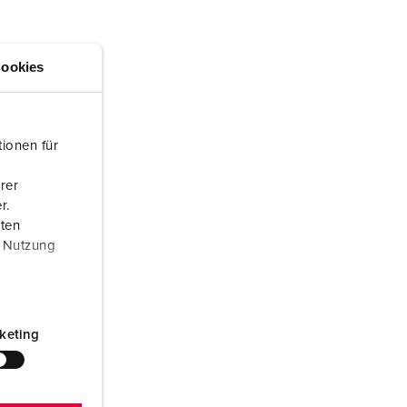
euerwehr und Katastrophenschutz
lossar
ür Kühlcontainer
ideos
ookies
amping
kte
M
ionen für
eranstaltungstechnik
rer
r.
aten
r Nutzung
keting