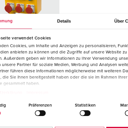
Kombinationen
Bergbau
Internationale Standards
F
G
Steckvorrichtungen internationaler Standards
Industrielle Anwendungen
SCHUKO®
F
V
Details
Über C
mmung
Daten- / Netzwerktechnik
Messen und Events
Kleinspannung
C
seite verwendet Cookies
Produkte mit erweiterten Ausführungen und Ergänzungsprodu
Tunnel und Bahnhöfe
T
den Cookies, um Inhalte und Anzeigen zu personalisieren, Funkt
ellnr. 70009
dien anbieten zu können und die Zugriffe auf unsere Website zu
Zubehör
Feuerwehr und Katastrophenschutz
V
sematerial
Vollgummi
en. Außerdem geben wir Informationen zu Ihrer Verwendung unse
 unsere Partner für soziale Medien, Werbung und Analysen weite
Werften und Häfen
zart
IP44
tner führen diese Informationen möglicherweise mit weiteren D
die Sie ihnen bereitgestellt haben oder die sie im Rahmen Ihre
6 A, 5 p, 400
2
te gesammelt haben.
tzerklärung
Impressum
2 A, 5 p,
1
dig
Präferenzen
Statistiken
Mar
KO®
4