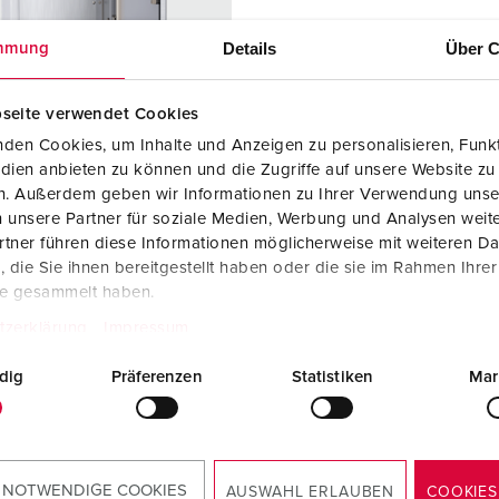
Kombinationen
Bergbau
Internationale Standards
F
G
Details
Über C
mmung
Steckvorrichtungen internationaler Standards
Industrielle Anwendungen
SCHUKO®
F
V
Daten- / Netzwerktechnik
Messen und Events
Kleinspannung
C
seite verwendet Cookies
den Cookies, um Inhalte und Anzeigen zu personalisieren, Funkt
Produkte mit erweiterten Ausführungen und Ergänzungsprodu
Tunnel und Bahnhöfe
T
dien anbieten zu können und die Zugriffe auf unsere Website zu
llnr. 83725
en. Außerdem geben wir Informationen zu Ihrer Verwendung unse
Zubehör
Feuerwehr und Katastrophenschutz
V
 unsere Partner für soziale Medien, Werbung und Analysen weite
sematerial
Metall
tner führen diese Informationen möglicherweise mit weiteren D
Werften und Häfen
zart
IP44
die Sie ihnen bereitgestellt haben oder die sie im Rahmen Ihre
te gesammelt haben.
6 A, 5 p, 400
1
tzerklärung
Impressum
KO®
4
dig
Präferenzen
Statistiken
Mar
ZUM ARTIKEL
 NOTWENDIGE COOKIES
AUSWAHL ERLAUBEN
COOKIES