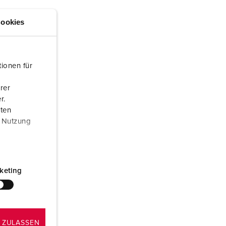
euerwehr und Katastrophenschutz
lossar
ookies
ür Kühlcontainer
ideos
amping
ionen für
kte
M
rer
eranstaltungstechnik
r.
aten
r Nutzung
keting
 ZULASSEN