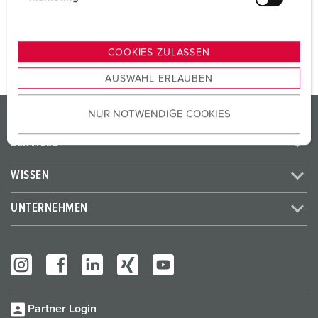
u
ZUM ARTIKEL
n
g
COOKIES ZULASSEN
s
AUSWAHL ERLAUBEN
a
u
PRODUKTE / LÖSUNGEN
NUR NOTWENDIGE COOKIES
s
w
SERVICES
a
h
WISSEN
l
UNTERNEHMEN
Partner Login