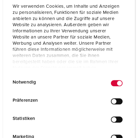
Wir verwenden Cookies, um Inhalte und Anzeigen
zu personalisieren, Funktionen für soziale Medien
anbieten zu können und die Zugriffe auf unsere
Website zu analysieren. Außerdem geben wir
Informationen zu Ihrer Verwendung unserer
Website an unsere Partner für soziale Medien,
Werbung und Analysen weiter. Unsere Partner
führen diese Informationen möglicherweise mit
weiteren Daten zusammen, die Sie ihnen
bereitgestellt haben oder die sie im Rahmen Ihrer
Nutzung der Dienste gesammelt haben.
E
Datenschutzerklärung
Impressum
Notwendig
i
n
Bestellnr. 960001
w
Präferenzen
Gehäusematerial
Kunststoff
i
l
Schutzart
IP44
Statistiken
l
SCHUKO®
3
i
g
Marketing