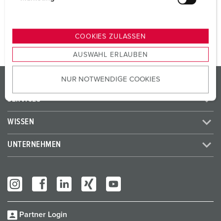
u
ZUM ARTIKEL
n
g
COOKIES ZULASSEN
s
AUSWAHL ERLAUBEN
a
u
PRODUKTE / LÖSUNGEN
NUR NOTWENDIGE COOKIES
s
w
SERVICES
a
h
WISSEN
l
UNTERNEHMEN
Partner Login