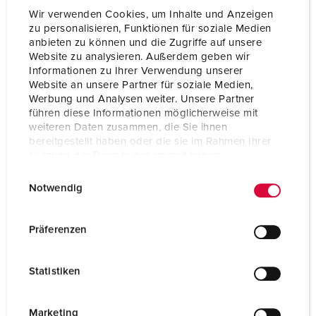
Wir verwenden Cookies, um Inhalte und Anzeigen
zu personalisieren, Funktionen für soziale Medien
anbieten zu können und die Zugriffe auf unsere
Website zu analysieren. Außerdem geben wir
Informationen zu Ihrer Verwendung unserer
Website an unsere Partner für soziale Medien,
Werbung und Analysen weiter. Unsere Partner
führen diese Informationen möglicherweise mit
weiteren Daten zusammen, die Sie ihnen
bereitgestellt haben oder die sie im Rahmen Ihrer
Nutzung der Dienste gesammelt haben.
E
Datenschutzerklärung
Impressum
Notwendig
i
n
Bestellnr. 920002
w
Präferenzen
Gehäusematerial
Kunststoff
i
l
Schutzart
IP44
Statistiken
l
SCHUKO®
3
i
g
Marketing