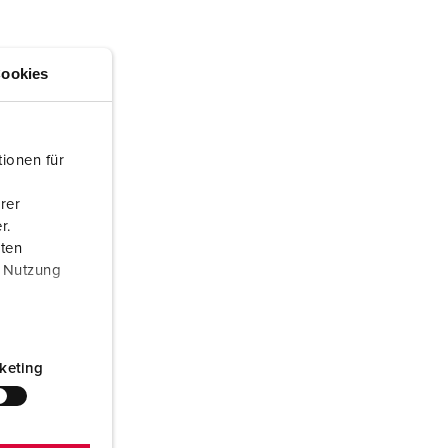
euerwehr und Katastrophenschutz
lossar
ür Kühlcontainer
ideos
ookies
amping
kte
M
ionen für
eranstaltungstechnik
rer
r.
aten
r Nutzung
keting