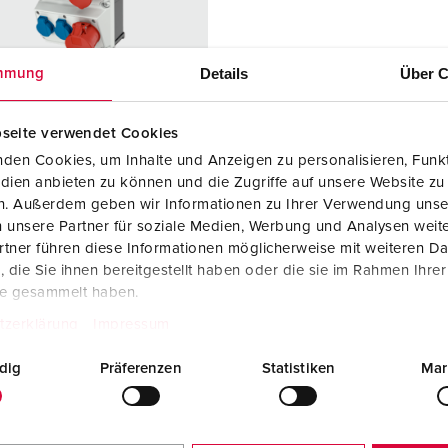
Kombinationen
Bergbau
Internationale Standards
F
G
Steckvorrichtungen internationaler Standards
Industrielle Anwendungen
SCHUKO®
F
V
Details
Über C
mmung
Daten- / Netzwerktechnik
Messen und Events
Kleinspannung
C
seite verwendet Cookies
Produkte mit erweiterten Ausführungen und Ergänzungsprodu
Tunnel und Bahnhöfe
T
den Cookies, um Inhalte und Anzeigen zu personalisieren, Funkt
ellnr. 930032
dien anbieten zu können und die Zugriffe auf unsere Website zu
Zubehör
Feuerwehr und Katastrophenschutz
V
sematerial
Kunststoff
en. Außerdem geben wir Informationen zu Ihrer Verwendung unse
 unsere Partner für soziale Medien, Werbung und Analysen weite
Werften und Häfen
zart
IP44
tner führen diese Informationen möglicherweise mit weiteren D
die Sie ihnen bereitgestellt haben oder die sie im Rahmen Ihre
6 A, 5 p, 400
1
te gesammelt haben.
tzerklärung
Impressum
2 A, 5 p,
1
dig
Präferenzen
Statistiken
Mar
KO®
4