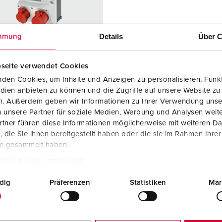
Kombinationen
Bergbau
Internationale Standards
F
G
Steckvorrichtungen internationaler Standards
Industrielle Anwendungen
SCHUKO®
F
V
Details
Über C
mmung
Daten- / Netzwerktechnik
Messen und Events
Kleinspannung
C
seite verwendet Cookies
Produkte mit erweiterten Ausführungen und Ergänzungsprodu
Tunnel und Bahnhöfe
T
den Cookies, um Inhalte und Anzeigen zu personalisieren, Funkt
ellnr. 930080
dien anbieten zu können und die Zugriffe auf unsere Website zu
Zubehör
Feuerwehr und Katastrophenschutz
V
sematerial
Kunststoff
en. Außerdem geben wir Informationen zu Ihrer Verwendung unse
 unsere Partner für soziale Medien, Werbung und Analysen weite
Werften und Häfen
zart
IP44
tner führen diese Informationen möglicherweise mit weiteren D
die Sie ihnen bereitgestellt haben oder die sie im Rahmen Ihre
6 A, 5 p, 400
1
te gesammelt haben.
tzerklärung
Impressum
2 A, 5 p,
1
dig
Präferenzen
Statistiken
Mar
KO®
2