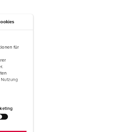
euerwehr und Katastrophenschutz
lossar
ür Kühlcontainer
ideos
ookies
amping
kte
M
ionen für
eranstaltungstechnik
rer
r.
aten
r Nutzung
keting