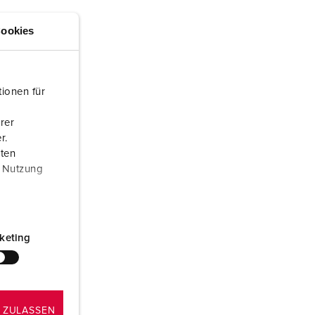
euerwehr und Katastrophenschutz
lossar
ookies
ür Kühlcontainer
ideos
amping
ionen für
kte
M
rer
eranstaltungstechnik
r.
aten
r Nutzung
keting
 ZULASSEN