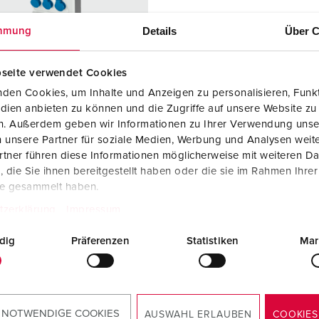
Kombinationen
Bergbau
Internationale Standards
F
G
Details
Über C
mmung
Steckvorrichtungen internationaler Standards
Industrielle Anwendungen
SCHUKO®
F
V
Daten- / Netzwerktechnik
Messen und Events
Kleinspannung
C
seite verwendet Cookies
den Cookies, um Inhalte und Anzeigen zu personalisieren, Funkt
Produkte mit erweiterten Ausführungen und Ergänzungsprodu
Tunnel und Bahnhöfe
T
dien anbieten zu können und die Zugriffe auf unsere Website zu
ellnr. 940002
en. Außerdem geben wir Informationen zu Ihrer Verwendung unse
Zubehör
Feuerwehr und Katastrophenschutz
V
 unsere Partner für soziale Medien, Werbung und Analysen weite
sematerial
Kunststoff
tner führen diese Informationen möglicherweise mit weiteren D
Werften und Häfen
zart
IP44
die Sie ihnen bereitgestellt haben oder die sie im Rahmen Ihre
te gesammelt haben.
6 A, 5 p, 400
2
tzerklärung
Impressum
KO®
3
dig
Präferenzen
Statistiken
Mar
ZUM ARTIKEL
 NOTWENDIGE COOKIES
AUSWAHL ERLAUBEN
COOKIES