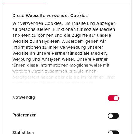
Diese Webseite verwendet Cookies
Wir verwenden Cookies, um Inhalte und Anzeigen
zu personalisieren, Funktionen für soziale Medien
anbieten zu können und die Zugriffe auf unsere
Website zu analysieren. Außerdem geben wir
Informationen zu Ihrer Verwendung unserer
Website an unsere Partner für soziale Medien,
Werbung und Analysen weiter. Unsere Partner
führen diese Informationen möglicherweise mit
weiteren Daten zusammen, die Sie ihnen
bereitgestellt haben oder die sie im Rahmen Ihrer
Nutzung der Dienste gesammelt haben.
Bestellnr. 10852
E
Datenschutzerklärung
Impressum
Notwendig
i
Schutzart
IP68
n
Ampere
16 A
w
Präferenzen
i
Pole
2 p+PE
l
Statistiken