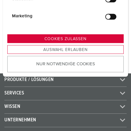
Volt
230 V
l
i
Anschlusstechnik
Schraubkontakt
g
Marketing
u
Kontakt
standard
n
g
COOKIES ZULASSEN
s
ZUM ARTIKEL
AUSWAHL ERLAUBEN
a
u
NUR NOTWENDIGE COOKIES
s
w
a
PRODUKTE / LÖSUNGEN
h
l
SERVICES
WISSEN
UNTERNEHMEN