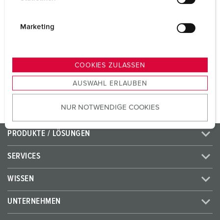
Volt
230 V
l
i
Anschlusstechnik
Schraubkontakt
g
Marketing
u
Kontakt
standard
n
g
COOKIES ZULASSEN
s
ZUM ARTIKEL
AUSWAHL ERLAUBEN
a
u
NUR NOTWENDIGE COOKIES
s
w
a
PRODUKTE / LÖSUNGEN
h
l
SERVICES
WISSEN
UNTERNEHMEN