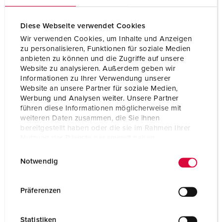
Diese Webseite verwendet Cookies
Wir verwenden Cookies, um Inhalte und Anzeigen
zu personalisieren, Funktionen für soziale Medien
anbieten zu können und die Zugriffe auf unsere
Website zu analysieren. Außerdem geben wir
Informationen zu Ihrer Verwendung unserer
Website an unsere Partner für soziale Medien,
Werbung und Analysen weiter. Unsere Partner
führen diese Informationen möglicherweise mit
weiteren Daten zusammen, die Sie ihnen
bereitgestellt haben oder die sie im Rahmen Ihrer
Nutzung der Dienste gesammelt haben.
Bestellnr. 10852
E
Datenschutzerklärung
Impressum
Notwendig
i
Schutzart
IP68
n
Ampere
16 A
w
Präferenzen
i
Pole
2 p+PE
l
Statistiken