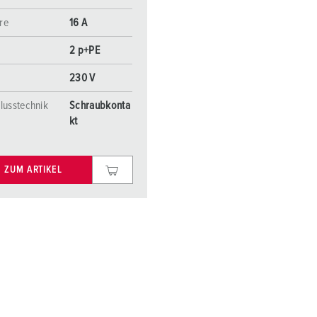
re
16 A
2 p+PE
230 V
lusstechnik
Schraubkonta
kt
ZUM ARTIKEL