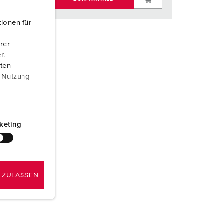
ionen für
rer
r.
aten
r Nutzung
keting
 ZULASSEN