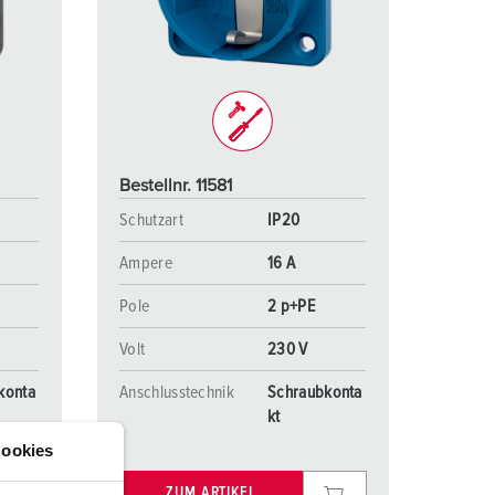
euerwehr und Katastrophenschutz
lossar
ür Kühlcontainer
ideos
amping
kte
M
Bestellnr. 11581
eranstaltungstechnik
Schutzart
IP20
Ampere
16 A
Pole
2 p+PE
Volt
230 V
konta
Anschlusstechnik
Schraubkonta
kt
ookies
ZUM ARTIKEL