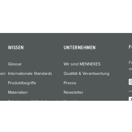
F
WISSEN
UNTERNEHMEN
F
Glossar
Wir sind MENNEKES
o
nen
Internationale Standards
Qualität & Verantwortung
Produktbegriffe
Presse
Materialien
Newsletter
Schulungen & Werksbesuche
Kontakt
Hinweisgebersystem
Schwachstellenmeldung