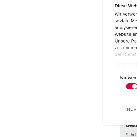
Diese Web
Wir verwen
soziale Me
analysier
Website an
Unsere Par
zusammen, 
der Diens
Datenschu
E
i
Notwen
n
w
i
l
NUR
l
i
Beste
g
Schut
u