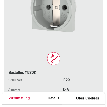
Bestellnr. 11530K
Schutzart
IP20
Ampere
16 A
Details
Über Cookies
Zustimmung
Pole
2 p+PE