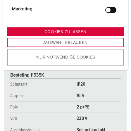
i
g
Marketing
u
n
g
COOKIES ZULASSEN
s
AUSWAHL ERLAUBEN
a
u
NUR NOTWENDIGE COOKIES
s
w
a
Bestellnr. 11535K
h
Schutzart
IP20
l
Ampere
16 A
Pole
2 p+PE
Volt
230 V
Anschlusstechnik
Schraubkontakt