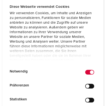
Volt
230 V
Diese Webseite verwendet Cookies
Anschlusstechnik
Schraubkontakt
Wir verwenden Cookies, um Inhalte und Anzeigen
zu personalisieren, Funktionen für soziale Medien
Kontakt
standard
anbieten zu können und die Zugriffe auf unsere
Website zu analysieren. Außerdem geben wir
Informationen zu Ihrer Verwendung unserer
ZUM ARTIKEL
Website an unsere Partner für soziale Medien,
Werbung und Analysen weiter. Unsere Partner
führen diese Informationen möglicherweise mit
weiteren Daten zusammen, die Sie ihnen
bereitgestellt haben oder die sie im Rahmen Ihrer
Nutzung der Dienste gesammelt haben.
E
Datenschutzerklärung
Impressum
Notwendig
i
n
w
Präferenzen
i
l
Statistiken
l