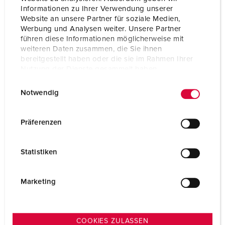
Schutzart IP67
Informationen zu Ihrer Verwendung unserer
CEE-Steckdosen DUO abschaltbar mit mechanischer
Website an unsere Partner für soziale Medien,
Verriegelung 32 A
Werbung und Analysen weiter. Unsere Partner
hochwärmebeständige Kontaktträger
führen diese Informationen möglicherweise mit
vernickelte Kontakte
weiteren Daten zusammen, die Sie ihnen
NH Sicherungs-Unterteil
bereitgestellt haben oder die sie im Rahmen Ihrer
FI- und LS-Schalter
Nutzung der Dienste gesammelt haben.
E
Datenschutzerklärung
Impressum
Notwendig
i
n
w
Präferenzen
i
l
Statistiken
l
i
g
Marketing
u
n
Dr. Oetker
g
COOKIES ZULASSEN