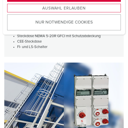
s
AUSWAHL ERLAUBEN
a
Kanada
u
NUR NOTWENDIGE COOKIES
s
3er AMAXX®
w
Schutzart Type 3R
Steckdose NEMA 5-20R GFCI mit Schutzabdeckung
a
CEE-Steckdose
h
FI- und LS-Schalter
l