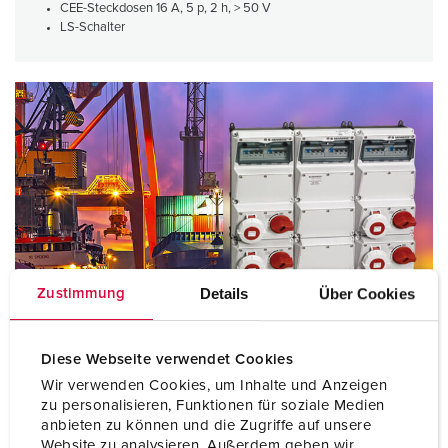
CEE-Steckdosen 16 A, 5 p, 2 h, > 50 V
LS-Schalter
Details
Über Cookies
Zustimmung
Containerhafen Grangemouth
Diese Webseite verwendet Cookies
Wir verwenden Cookies, um Inhalte und Anzeigen
Großbritannien
zu personalisieren, Funktionen für soziale Medien
anbieten zu können und die Zugriffe auf unsere
Drei 5er AMAXX®
Website zu analysieren. Außerdem geben wir