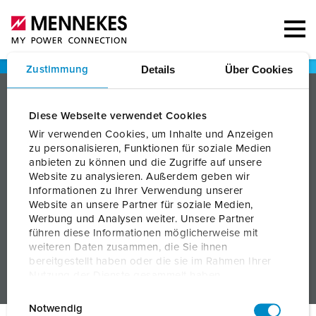
Details
Über Cookies
Zustimmung
PRODUKTE
Diese Webseite verwendet Cookies
LÖSUNGEN
Wir verwenden Cookies, um Inhalte und Anzeigen
zu personalisieren, Funktionen für soziale Medien
SERVICES
anbieten zu können und die Zugriffe auf unsere
Website zu analysieren. Außerdem geben wir
UNTERNEHMEN
Informationen zu Ihrer Verwendung unserer
Website an unsere Partner für soziale Medien,
Werbung und Analysen weiter. Unsere Partner
führen diese Informationen möglicherweise mit
weiteren Daten zusammen, die Sie ihnen
bereitgestellt haben oder die sie im Rahmen Ihrer
Nutzung der Dienste gesammelt haben.
Partner Login
E
Datenschutzerklärung
Impressum
Notwendig
i