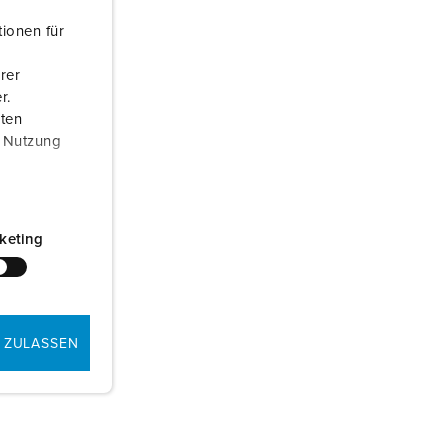
ionen für
rer
r.
aten
r Nutzung
keting
 ZULASSEN