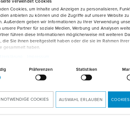
seite verwendet Cookies
Ladekabel
den Cookies, um Inhalte und Anzeigen zu personalisieren, Funkt
MENNEKES Partner werden
Zubehör
dien anbieten zu können und die Zugriffe auf unsere Website zu
en. Außerdem geben wir Informationen zu Ihrer Verwendung unse
Installateur finden
 unsere Partner für soziale Medien, Werbung und Analysen weite
tner führen diese Informationen möglicherweise mit weiteren D
die Sie ihnen bereitgestellt haben oder die sie im Rahmen Ihre
te gesammelt haben.
tzerklärung
Impressum
dig
Präferenzen
Statistiken
Mar
 NOTWENDIGE COOKIES
AUSWAHL ERLAUBEN
COOKIES