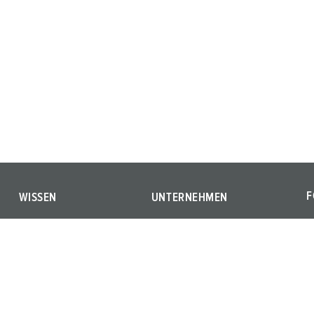
F
WISSEN
UNTERNEHMEN
F
Warum MENNEKES
Wir sind MENNEKES
Y
Förderprogramme
Qualität & Verantwortung
How-to-Videos
Presse
Kompatible Systeme
Newsletter