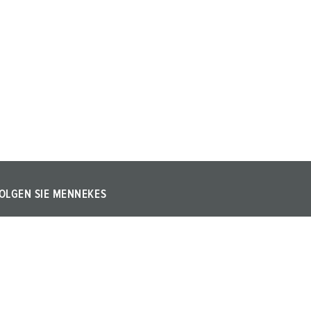
OLGEN SIE MENNEKES
olgen Sie uns auf Instagram, Facebook, LinkedIn oder
ouTube!