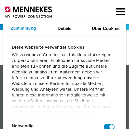
Details
Über Cookies
Zustimmung
Diese Webseite verwendet Cookies
Zurück
Wir verwenden Cookies, um Inhalte und Anzeigen
zu personalisieren, Funktionen für soziale Medien
anbieten zu können und die Zugriffe auf unsere
PRODUKTE
Website zu analysieren. Außerdem geben wir
Informationen zu Ihrer Verwendung unserer
Website an unsere Partner für soziale Medien,
SERVICES
Werbung und Analysen weiter. Unsere Partner
führen diese Informationen möglicherweise mit
WISSEN
weiteren Daten zusammen, die Sie ihnen
bereitgestellt haben oder die sie im Rahmen Ihrer
UNTERNEHMEN
Nutzung der Dienste gesammelt haben.
E
Datenschutzerklärung
Impressum
Notwendig
i