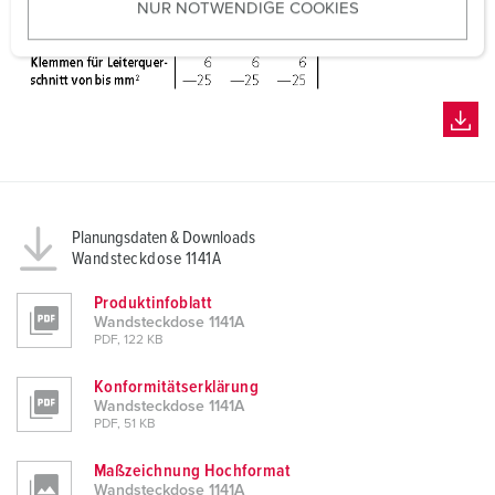
NUR NOTWENDIGE COOKIES
s
w
a
h
l
Planungsdaten & Downloads
Wandsteckdose 1141A
Produktinfoblatt
Wandsteckdose 1141A
PDF, 122 KB
Konformitätserklärung
Wandsteckdose 1141A
PDF, 51 KB
Maßzeichnung Hochformat
Wandsteckdose 1141A