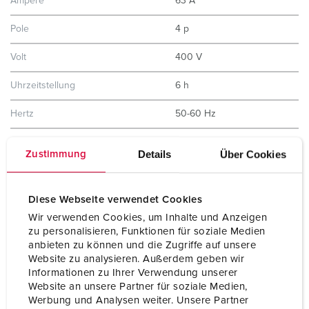
Ampere
63 A
Pole
4 p
Volt
400 V
Uhrzeitstellung
6 h
Hertz
50-60 Hz
Anschlusstechnik
Schraubkontakt
Details
Über Cookies
Zustimmung
Kontakt
X-CONTACT®
Schutzart
IP44
Diese Webseite verwendet Cookies
Wir verwenden Cookies, um Inhalte und Anzeigen
Gewicht
896 g
zu personalisieren, Funktionen für soziale Medien
anbieten zu können und die Zugriffe auf unsere
Prüfzeichen
CB Zertifikat
Website zu analysieren. Außerdem geben wir
EAC
Informationen zu Ihrer Verwendung unserer
CQC
Website an unsere Partner für soziale Medien,
VDE
Werbung und Analysen weiter. Unsere Partner