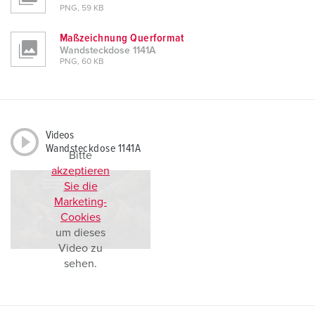
PNG, 59 KB
Maßzeichnung Querformat
Wandsteckdose 1141A
PNG, 60 KB
Videos
Wandsteckdose 1141A
Bitte
akzeptieren
Sie die
Marketing-
Cookies
um dieses
Video zu
sehen.